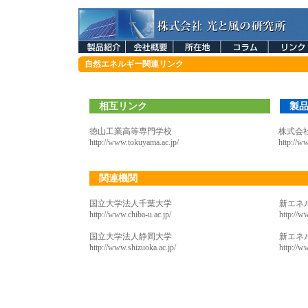
自然エネルギー関連リンク
相互リンク
製品
徳山工業高等専門学校
株式会
http://www.tokuyama.ac.jp/
http://w
関連機関
国立大学法人千葉大学
新エネ
http://www.chiba-u.ac.jp/
http://ww
国立大学法人静岡大学
新エネ
http://www.shizuoka.ac.jp/
http://w