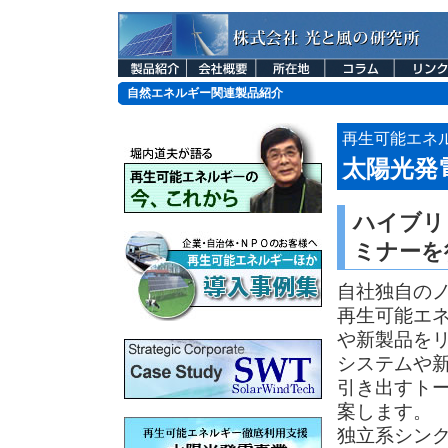
自然エネルギー関連製品紹介
再生可能エネ
太陽光発
ハイブリ
ミナーを
自社独自の
再生可能エ
や新製品を
システムや
引き出すト
案します。
独立系シン