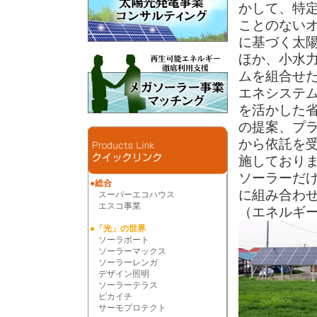
かして、特
ことのない
に基づく太
ほか、小水
ムを組合せ
エネシステ
を活かした
の提案、プ
から依託を
施しており
ソーラーだ
●総合
に組み合わ
スーパーエコハウス
エスコ事業
（エネルギ
●「光」の世界
ソーラボート
ソーラーマックス
ソーラーレンガ
デザイン照明
ソーラーテラス
ピカイチ
サーモプロテクト