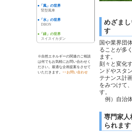
●「風」の世界
竪型風車
●「水」の世界
めざまし
DBON
す
●「緑」の世界
スイスイカダン
国や業界団
ることが多
ます。
※自然エネルギーの関連のご相談
は何でもお気軽にお問い合わせく
刻々と変化
ださい。最適な企画提案をさせて
ンドやスタ
いただきます。
>>お問い合わせ
テナンス計
をみつけて
す。
例）自治体
専門家人
られます